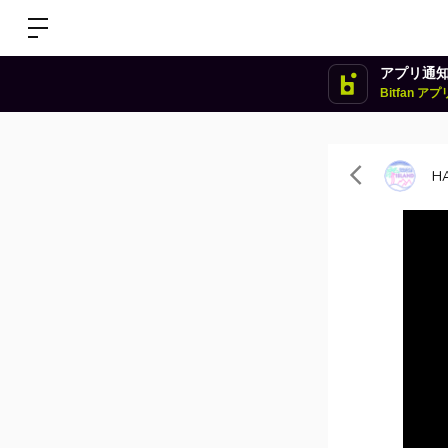
アプリ通
Bitfan 
HA