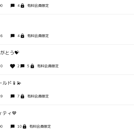
00
4
有料会員限定
36
4
有料会員限定
りがとう💝
30
2
5
有料会員限定
ルド📱💫
49
7
有料会員限定
ティ🤎
00
10
有料会員限定