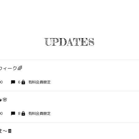
UPDATES
ィーク🌈
00
6
有料会員限定
🌸
00
8
有料会員限定
〜🍫