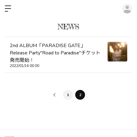
ロ
NEWS
2nd ALBUM「PARADISE GATE」
Release Party"Road to Paradise"チケット
発売開始！
2022/01/16 00:00
1
2